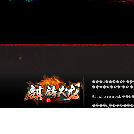
���Ʋ�����Ϸ �ܾ�������Ϸ ע�����ұ��� �����ϵ���ƭ
��������ʱ�� �
All rights reser
����վ��������