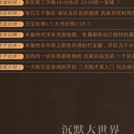
新区第三天晚18:00合区 20:00统一攻城 ！
攻城时间：
每日五个新区 保证合区后的激情 具体开区时间
开区时间：
元宝比例1:5 大米比例1:10 ！
充值比例：
本服绝对没有充值地图。专属都有自己独特的属
版本玩啊：
本服绝非市面上那些所谓的打金服，开区几个小
关于抗米：
游戏内一切东西都有物价 玩家自由交易 一个区
关于抗米：
一大陆仅是游戏的开始 二大陆才算入门 玩法精
游戏介绍：