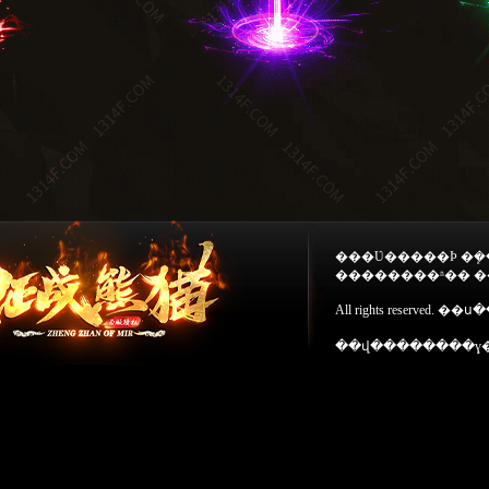
���Ʋ�����Ϸ �ܾ�������Ϸ ע�����ұ��� �����ϵ���ƭ
��������ʱ�� �
��վ��������ɣ�