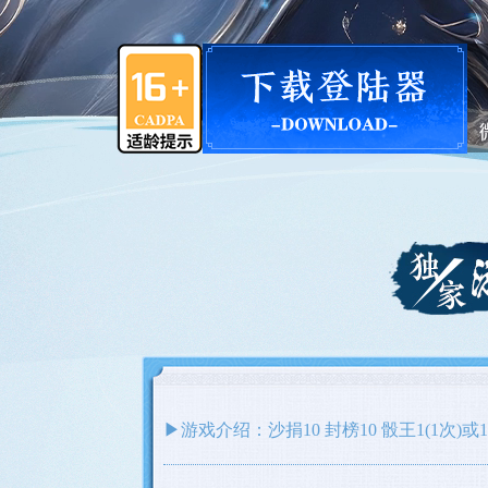
▶游戏介绍：沙捐10 封榜10 骰王1(1次)