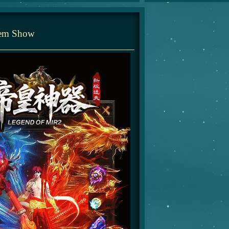
tem Show