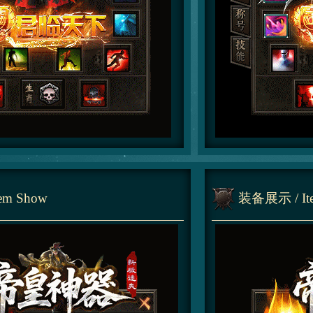
tem Show
装备展示
/ I