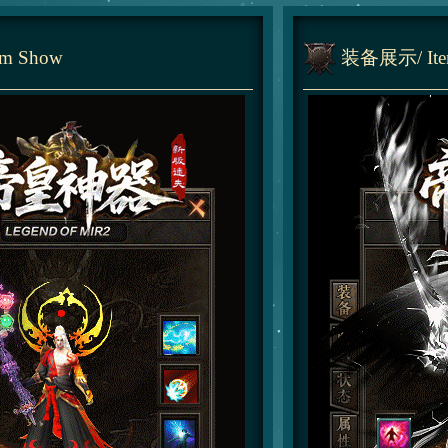
tem Show
装备展示
/ I