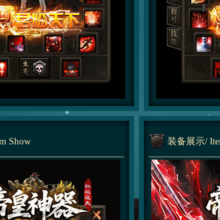
tem Show
装备展示
/ I