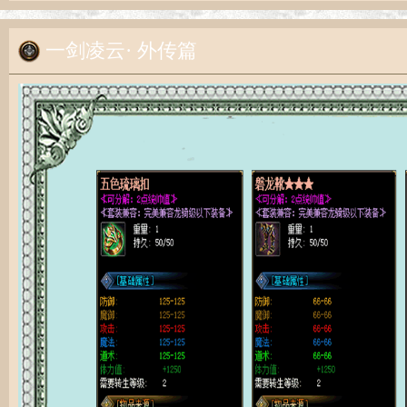
一剑凌云· 外传篇