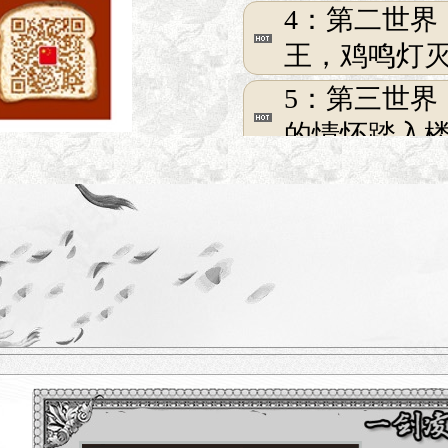
4：第二世
王，鸡鸣灯
5：第三世界
的情怀踏入
6：第四世界
起那是将士
的华美跟优
6：每天5个
请下载登陆
7：一剑凌