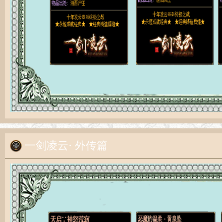
一剑凌云· 外传篇