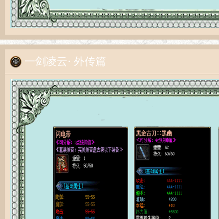
一剑凌云· 外传篇