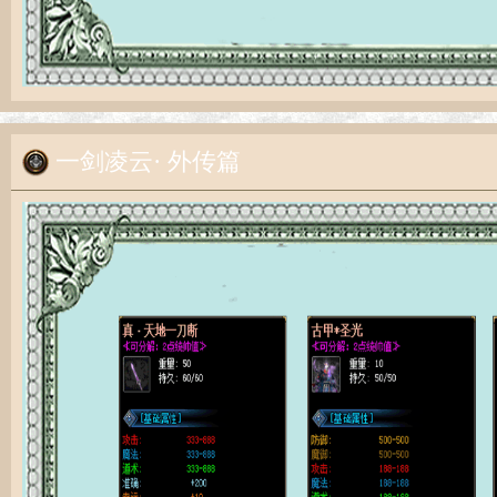
一剑凌云· 外传篇