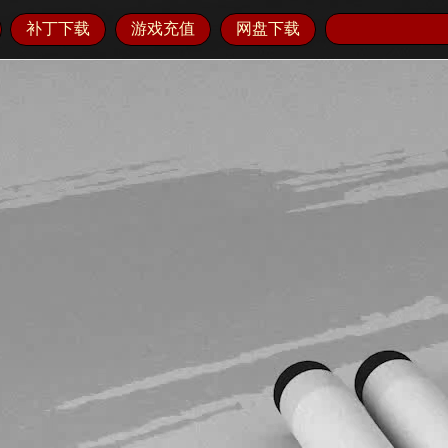
【一剑凌云】-【外传篇
补丁下载
游戏充值
网盘下载