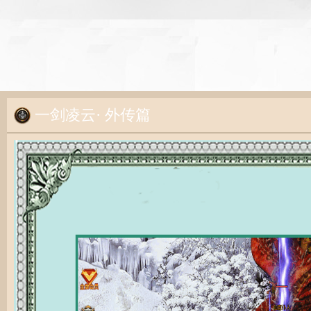
一剑凌云· 外传篇