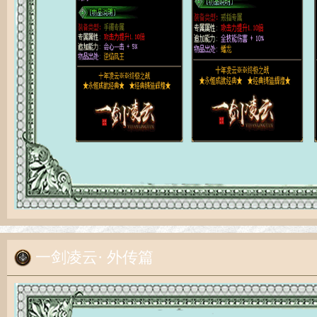
一剑凌云· 外传篇