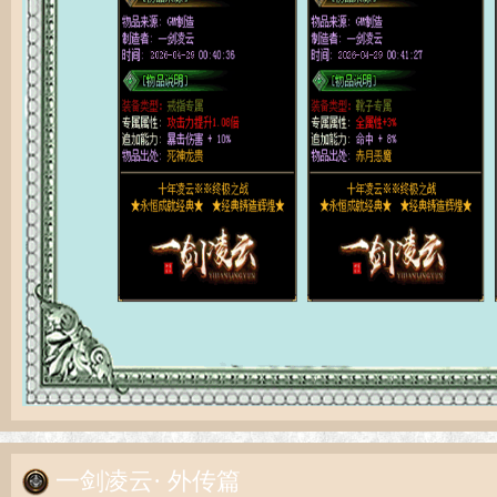
一剑凌云· 外传篇