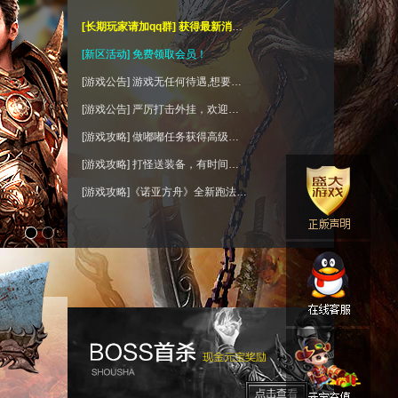
[长期玩家请加qq群] 获得最新消息！
[新区活动] 免费领取会员！
[游戏公告] 游戏无任何待遇,想要待遇朋友请进来看看！
[游戏公告] 严厉打击外挂，欢迎举报外挂，让外挂无处遁形。
[游戏攻略] 做嘟嘟任务获得高级奖励！
[游戏攻略] 打怪送装备，有时间屌丝逆袭高富帅！
[游戏攻略]《诺亚方舟》全新跑法图解！
•
•