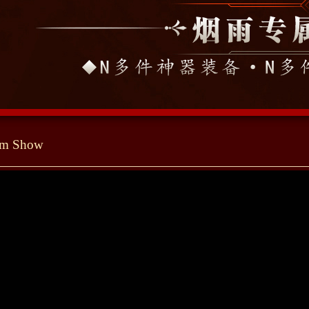
tem Show