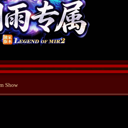
tem Show