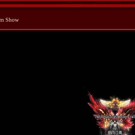
tem Show