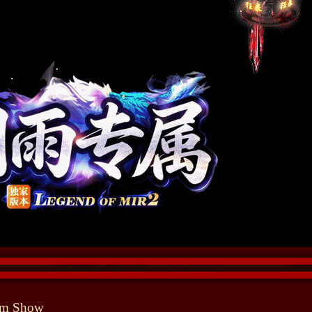
tem Show