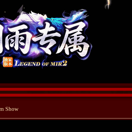
tem Show