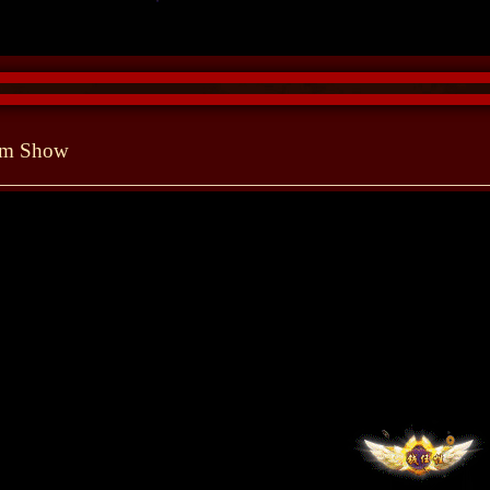
tem Show