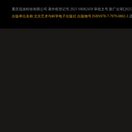
重庆迅游科技有限公司 著作权登记号:2025 SR062459 审批文号:新广出审[2025]2
出版单位名称:北京艺术与科学电子出版社.出版物号:ISBN978-7-7979-0802-3
适