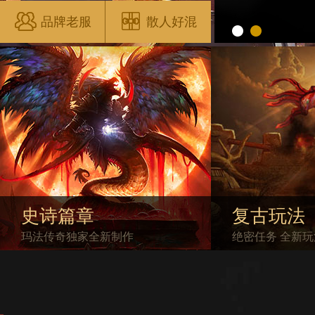
品牌老服
散人好混
史诗篇章
复古玩法
玛法传奇独家全新制作
绝密任务 全新