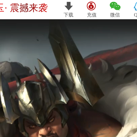
玉· 震撼来袭
下载
充值
微信