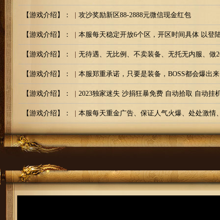
【游戏介绍】：
|
攻沙奖励新区88-2888元微信现金红包
【游戏介绍】：
|
本服每天稳定开放6个区，开区时间具体 以登
【游戏介绍】：
|
无待遇、无比例、不卖装备、无托无内服、做20
【游戏介绍】：
|
本服郑重承诺，只要是装备，BOSS都会爆出
【游戏介绍】：
|
2023独家迷失 沙捐狂暴免费 自动拾取 自动
【游戏介绍】：
|
本服每天重金广告、保证人气火爆、处处激情、
【版本内容】：
|
本服长期不断更新最新内容，新区老区更新永
【封挂介绍】：
|
本服采用定制插件，封杀一切外挂，如有漏网
【综合介绍】：
|
绝不变态，绝无秒杀，完美设置，让游戏体验