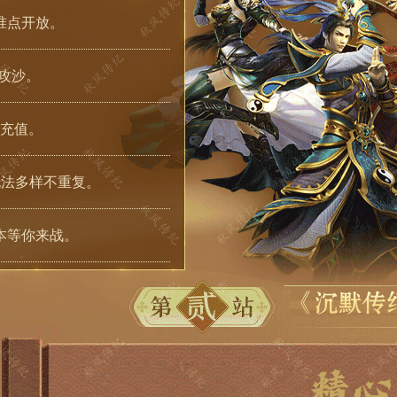
准点开放。
晚攻沙。
实充值。
玩法多样不重复。
本等你来战。